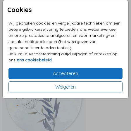
en kleine illustraties uit de clipart. Veel plezier ermee.
Cookies
Collectie
Wij gebruiken cookies en vergelijkbare technieken om een
betere gebruikerservaring te bieden, ons websiteverkeer
Trouwkaarten
en onze prestaties te analyseren en voor marketing- en
sociale mediadoeleinden (het weergeven van
gepersonaliseerde advertenties).
Deze zijn ook leuk!
Je kunt jouw toestemming altijd wijzigen of intrekken op
Sluitzegel
ons
ons cookiebeleid
.
Accepteren
Weigeren