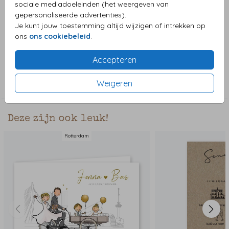
sociale mediadoeleinden (het weergeven van
een andere leuke auto etc. In de clipart staan veel leuke
gepersonaliseerde advertenties).
auto's klaar. De binnenkant heeft links een mooie tijdlijn die
Je kunt jouw toestemming altijd wijzigen of intrekken op
je naar wens kunt aanpassen. Veel plezier ermee.
Toon meer
ons
ons cookiebeleid
.
Accepteren
Collectie
Weigeren
Trouwkaarten
Deze zijn ook leuk!
Rotterdam