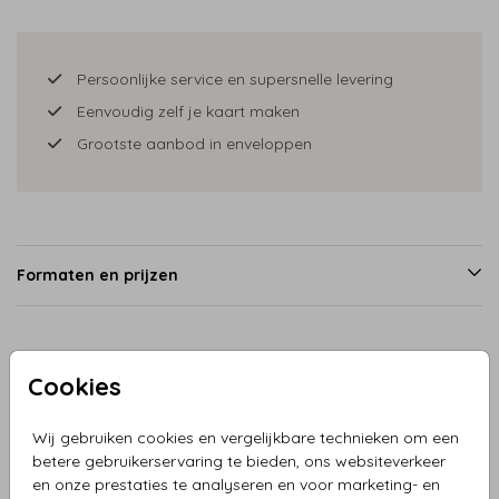
Persoonlijke service en supersnelle levering
Eenvoudig zelf je kaart maken
Grootste aanbod in enveloppen
Formaten en prijzen
Productinformatie
Cookies
Omschrijving
Wij gebruiken cookies en vergelijkbare technieken om een
betere gebruikerservaring te bieden, ons websiteverkeer
Trouwkaart witte sportwagen met bruidspaar, teksten zijn
en onze prestaties te analyseren en voor marketing- en
naar wens aanpasbaar. De auto kun je vervangen door