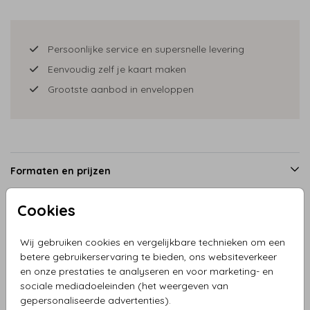
Persoonlijke service en supersnelle levering
Eenvoudig zelf je kaart maken
Grootste aanbod in enveloppen
Formaten en prijzen
Cookies
Productinformatie
Wij gebruiken cookies en vergelijkbare technieken om een
betere gebruikerservaring te bieden, ons websiteverkeer
Omschrijving
en onze prestaties te analyseren en voor marketing- en
sociale mediadoeleinden (het weergeven van
Kerstkaart watercolor landschap met hert, prachtige
gepersonaliseerde advertenties).
stijlvolle kerstkaart met mooie dennenbomen en bergen.