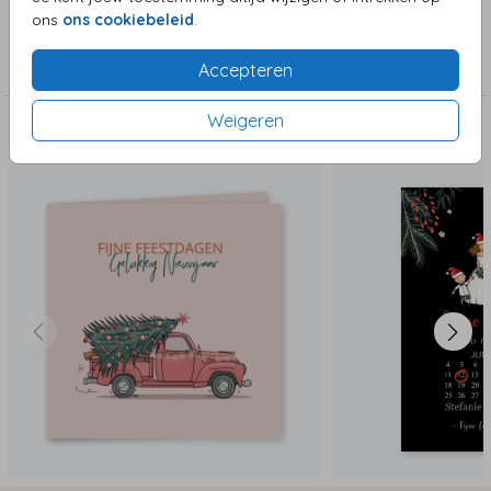
ons
ons cookiebeleid
.
Collectie
Kerstkaarten
Accepteren
Weigeren
Deze zijn ook leuk!