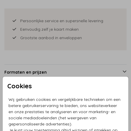
Persoonlijke service en supersnelle levering
Eenvoudig zelf je kaart maken
Grootste aanbod in enveloppen
Formaten en prijzen
Cookies
Productinformatie
Wij gebruiken cookies en vergelijkbare technieken om een
betere gebruikerservaring te bieden, ons websiteverkeer
en onze prestaties te analyseren en voor marketing- en
Omschrijving
sociale mediadoeleinden (het weergeven van
Kerstkaart warm groen met koperfolie tekst
gepersonaliseerde advertenties).
Je kunt jouw toestemming altijd wijzigen of intrekken op