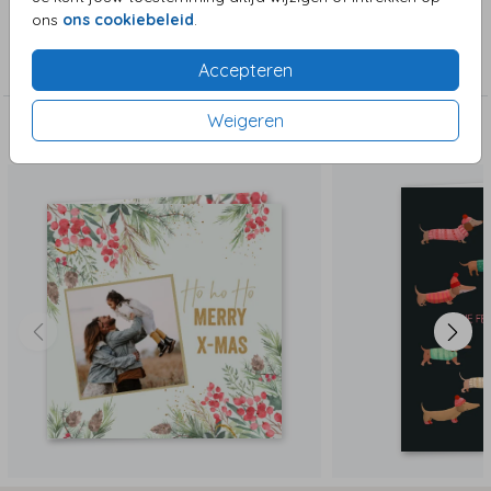
ons
ons cookiebeleid
.
Collectie
Kerstkaarten
Accepteren
Weigeren
Deze zijn ook leuk!