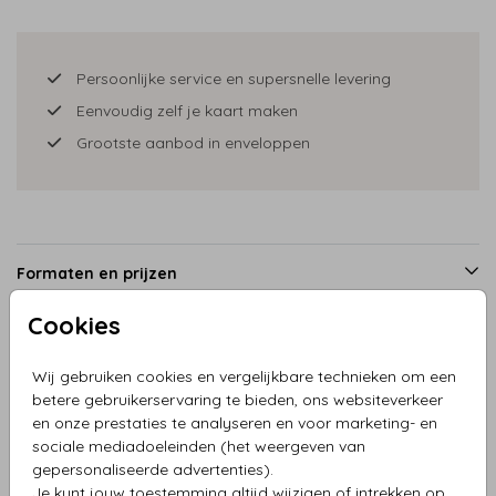
Persoonlijke service en supersnelle levering
Eenvoudig zelf je kaart maken
Grootste aanbod in enveloppen
Formaten en prijzen
Cookies
Productinformatie
Wij gebruiken cookies en vergelijkbare technieken om een
betere gebruikerservaring te bieden, ons websiteverkeer
en onze prestaties te analyseren en voor marketing- en
Omschrijving
sociale mediadoeleinden (het weergeven van
Kerstkaart vw bus pickup rood met arreslee en rendieren
gepersonaliseerde advertenties).
Je kunt jouw toestemming altijd wijzigen of intrekken op