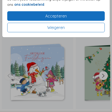
ons
ons cookiebeleid
.
Collectie
Kerstkaarten
Accepteren
Weigeren
Deze zijn ook leuk!