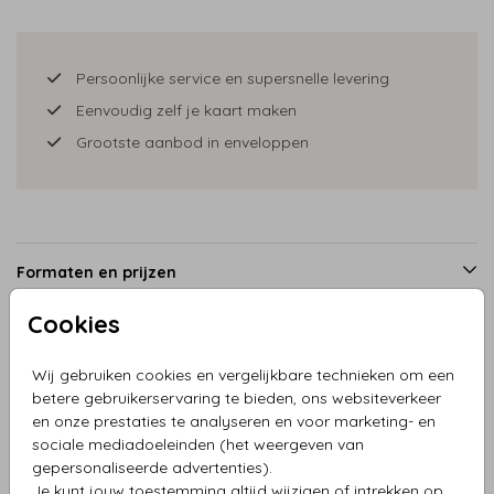
Persoonlijke service en supersnelle levering
Eenvoudig zelf je kaart maken
Grootste aanbod in enveloppen
Formaten en prijzen
Cookies
Productinformatie
Wij gebruiken cookies en vergelijkbare technieken om een
betere gebruikerservaring te bieden, ons websiteverkeer
en onze prestaties te analyseren en voor marketing- en
Omschrijving
sociale mediadoeleinden (het weergeven van
Kerstkaart rood busje met pakjes en bomen
gepersonaliseerde advertenties).
Je kunt jouw toestemming altijd wijzigen of intrekken op