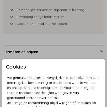
Persoonlijke service en supersnelle levering
Eenvoudig zelf je kaart maken
Grootste aanbod in enveloppen
Formaten en prijzen
Cookies
Productinformatie
Wij gebruiken cookies en vergelijkbare technieken om een
betere gebruikerservaring te bieden, ons websiteverkeer
Omschrijving
en onze prestaties te analyseren en voor marketing- en
Kerstkaart rode jaguar met kerstboom
sociale mediadoeleinden (het weergeven van
gepersonaliseerde advertenties).
Je kunt jouw toestemming altijd wijzigen of intrekken op
Collectie