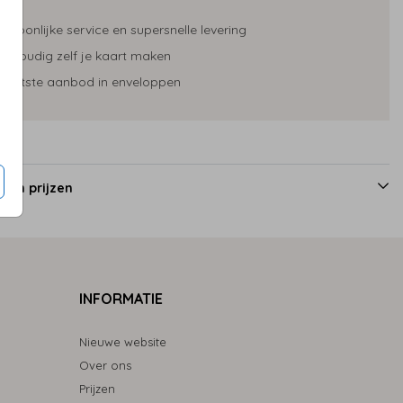
ersoonlijke service en supersnelle levering
envoudig zelf je kaart maken
rootste aanbod in enveloppen
 en prijzen
INFORMATIE
Nieuwe website
Over ons
Prijzen