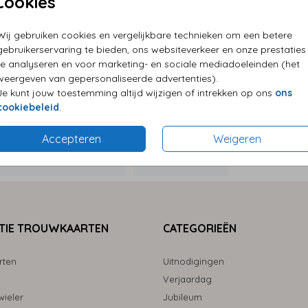
Cookies
P
Wij gebruiken cookies en vergelijkbare technieken om een betere
E
gebruikerservaring te bieden, ons websiteverkeer en onze prestaties
G
te analyseren en voor marketing- en sociale mediadoeleinden (het
weergeven van gepersonaliseerde advertenties).
Je kunt jouw toestemming altijd wijzigen of intrekken op ons
ons
cookiebeleid
.
Accepteren
Weigeren
Formaten
TIE TROUWKAARTEN
CATEGORIEËN
rten
Uitnodigingen
Verjaardag
ieler
Jubileum