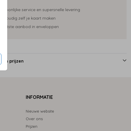
ersoonlijke service en supersnelle levering
envoudig zelf je kaart maken
rootste aanbod in enveloppen
 en prijzen
INFORMATIE
Nieuwe website
Over ons
Prijzen