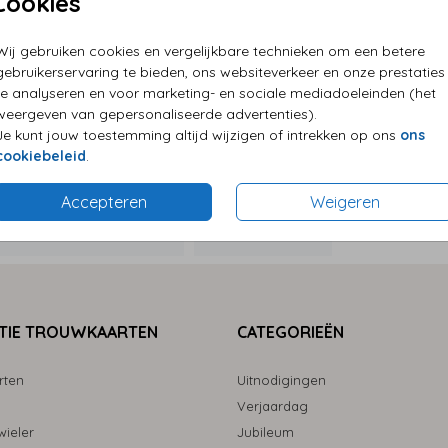
Cookies
P
Wij gebruiken cookies en vergelijkbare technieken om een betere
E
gebruikerservaring te bieden, ons websiteverkeer en onze prestaties
G
te analyseren en voor marketing- en sociale mediadoeleinden (het
weergeven van gepersonaliseerde advertenties).
Je kunt jouw toestemming altijd wijzigen of intrekken op ons
ons
cookiebeleid
.
Accepteren
Weigeren
Formaten
TIE TROUWKAARTEN
CATEGORIEËN
rten
Uitnodigingen
Verjaardag
ieler
Jubileum