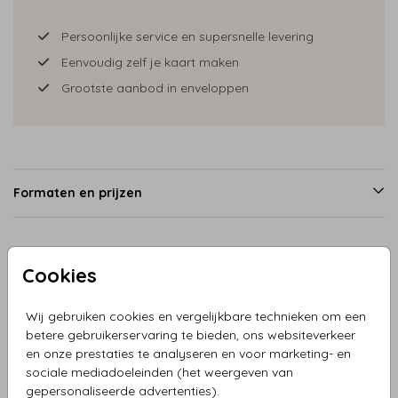
Persoonlijke service en supersnelle levering
Eenvoudig zelf je kaart maken
Grootste aanbod in enveloppen
Formaten en prijzen
Productinformatie
Cookies
Omschrijving
Wij gebruiken cookies en vergelijkbare technieken om een
betere gebruikerservaring te bieden, ons websiteverkeer
Dit jaar wil je je vrienden en familie een originele kerstkaart
en onze prestaties te analyseren en voor marketing- en
sturen? Kerstkaart beertjes met muts en sjaal. Deze leuke
sociale mediadoeleinden (het weergeven van
en originele kerstkaart is perfect om je vrienden en familie
gepersonaliseerde advertenties).