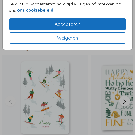
een fijne kerst toe te wensen!
Je kunt jouw toestemming altijd wijzigen of intrekken op
ons
ons cookiebeleid
.
Collectie
Accepteren
Kerstkaarten
Weigeren
Deze zijn ook leuk!