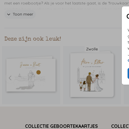
met een roeibootje? Als je voor het laatste gaat, is de Trouwkaar
prachtig bruin roeibootje met bruidspaar een geweldige optie. D
Toon meer
kaart is getekend en illustratief, waardoor het een leuke en unieke
toevoeging aan je bruiloft is. Haarkleur is ook naar wens aanpas
Deze zijn ook leuk!
Zwolle
COLLECTIE GEBOORTEKAARTJES
COLLEC