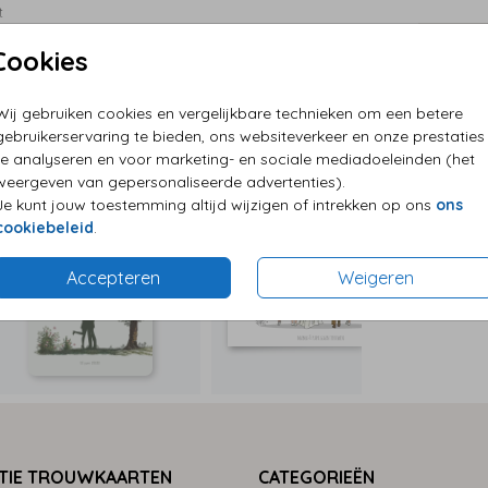
t
eze
Cookies
P
baar.
E
Wij gebruiken cookies en vergelijkbare technieken om een betere
G
gebruikerservaring te bieden, ons websiteverkeer en onze prestaties
te analyseren en voor marketing- en sociale mediadoeleinden (het
weergeven van gepersonaliseerde advertenties).
Je kunt jouw toestemming altijd wijzigen of intrekken op ons
ons
cookiebeleid
.
Formaten
Accepteren
Weigeren
TIE TROUWKAARTEN
CATEGORIEËN