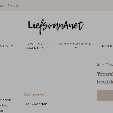
anaf 1 euro
OVERIGE 
KRAAMCADEAUS 
WEN 
PRODU
KAARTEN 
Tro
Trouw
bruid
Collectie
ke soort
Trouwkaarten
n foto
art