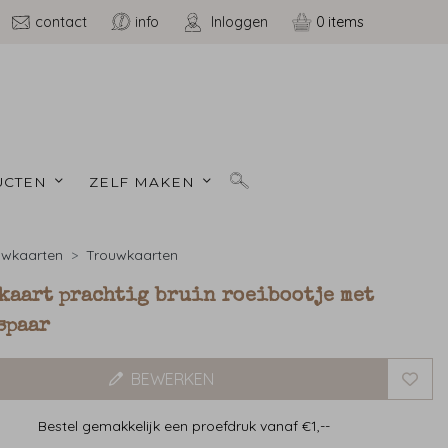
contact
info
Inloggen
0
CTEN 
ZELF MAKEN 
uwkaarten
Trouwkaarten
kaart prachtig bruin roeibootje met
spaar
BEWERKEN
Bestel gemakkelijk een proefdruk vanaf €1,--