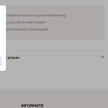
ersoonlijke service en supersnelle levering
envoudig zelf je kaart maken
rootste aanbod in enveloppen
 en prijzen
INFORMATIE