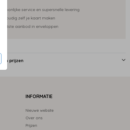
ersoonlijke service en supersnelle levering
envoudig zelf je kaart maken
rootste aanbod in enveloppen
 en prijzen
INFORMATIE
Nieuwe website
Over ons
Prijzen