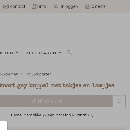
contact
info
Inloggen
0
CTEN 
ZELF MAKEN 
uwkaarten
Trouwkaarten
aart gay koppel met takjes en lampjes
BEWERKEN
Bestel gemakkelijk een proefdruk vanaf €1,--