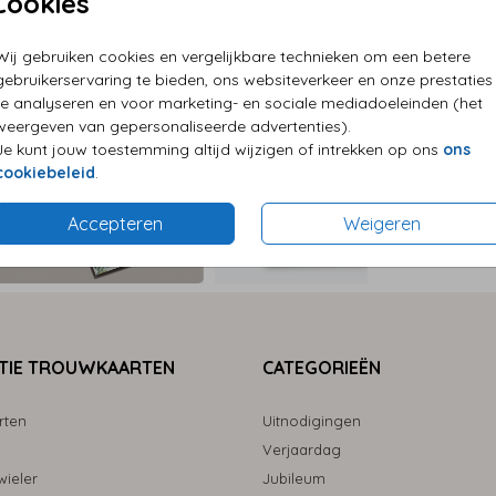
Cookies
P
Wij gebruiken cookies en vergelijkbare technieken om een betere
E
gebruikerservaring te bieden, ons websiteverkeer en onze prestaties
G
te analyseren en voor marketing- en sociale mediadoeleinden (het
weergeven van gepersonaliseerde advertenties).
Je kunt jouw toestemming altijd wijzigen of intrekken op ons
ons
cookiebeleid
.
Accepteren
Weigeren
Formaten
TIE TROUWKAARTEN
CATEGORIEËN
rten
Uitnodigingen
Verjaardag
ieler
Jubileum