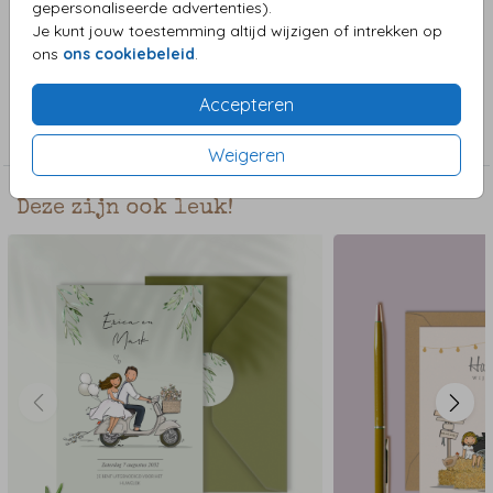
gepersonaliseerde advertenties).
getekende bruid en bruidegom met kinderen zijn uit de
Je kunt jouw toestemming altijd wijzigen of intrekken op
clipart te vinden.
ons
ons cookiebeleid
.
Collectie
Accepteren
Trouwkaarten
Weigeren
Deze zijn ook leuk!