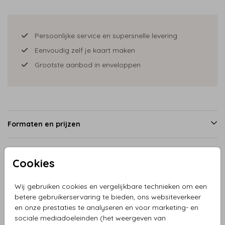
Persoonlijke service en supersnelle levering
Eenvoudig zelf je kaart maken
Grootste aanbod in enveloppen
Formaten en prijzen
Cookies
Productinformatie
Wij gebruiken cookies en vergelijkbare technieken om een
Omschrijving
betere gebruikerservaring te bieden, ons websiteverkeer
en onze prestaties te analyseren en voor marketing- en
Trouwkaart bruidspaar met kinderen bloemenslingers.
sociale mediadoeleinden (het weergeven van
Deze kaart is geheel naar wens zelf samen te stellen. De